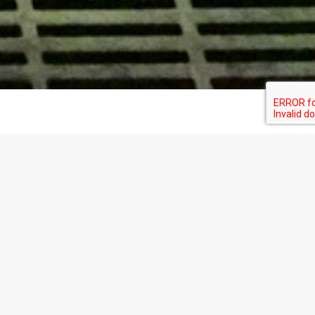
CS
 et
Conduite de l’élevage
laitier
ole