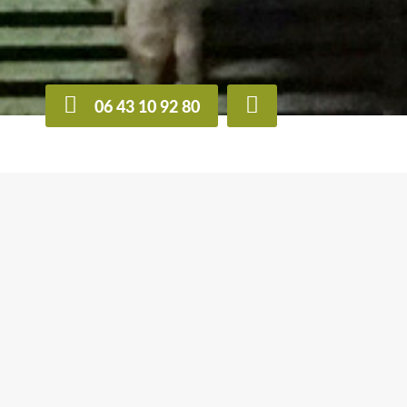
06 43 10 92 80
CAPa
Métiers de
C
l’agriculture
A
d