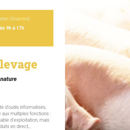
tes Ouvertes) :
de 9h à 17h
Élevage
 nature
é d’outils informatisés,
e aux multiples fonctions :
able d’exploitation, mais
uits en direct,…