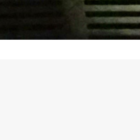
BAC PRO
BTSA
onduite et Gestion
Analyse, Conduite
de l’Entreprise
Stratégie de
gricole, système à
l’Entreprise Agric
ominante élevage